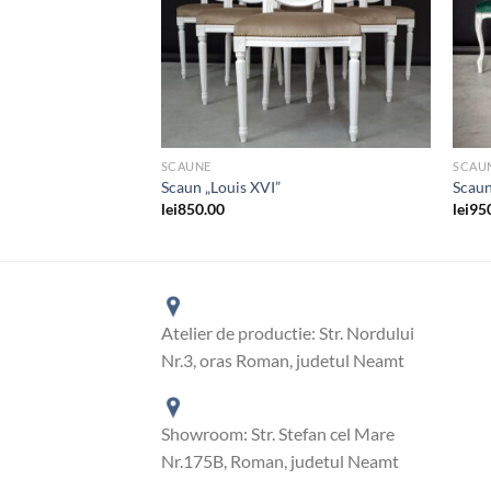
SCAUNE
SCAU
ouis XVI”
Scaun „Louis XVI”
Scaun
lei
850.00
lei
95
Atelier de productie: Str. Nordului
Nr.3, oras Roman, judetul Neamt
Showroom: Str. Stefan cel Mare
Nr.175B, Roman, judetul Neamt