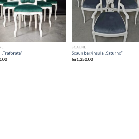
NE
SCAUNE
 „Traforata”
Scaun bar/insula „Saturno”
0.00
lei
1,350.00