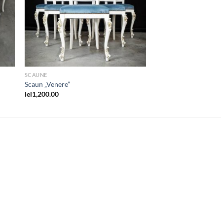
SCAUNE
Scaun „Venere”
lei
1,200.00