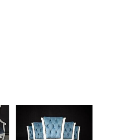
 to
Add to
list
wishlist