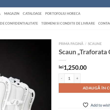
A
MAGAZIN
CATALOAGE
PORTOFOLIU HORECA
 DE CONFIDENTIALITATE
TERMENI SI CONDITII DE LIVRARE
CONTA
PRIMA PAGINĂ
/
SCAUNE
Scaun „Traforata
Add to
wishlist
1,250.00
lei
Cantitate Scaun "Traforata CT"
ADAUGĂ ÎN 
Add to wish