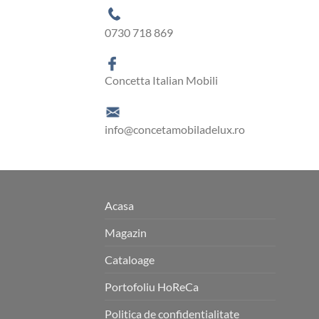
0730 718 869
Concetta Italian Mobili
info@concetamobiladelux.ro
Acasa
Magazin
Cataloage
Portofoliu HoReCa
Politica de confidentialitate