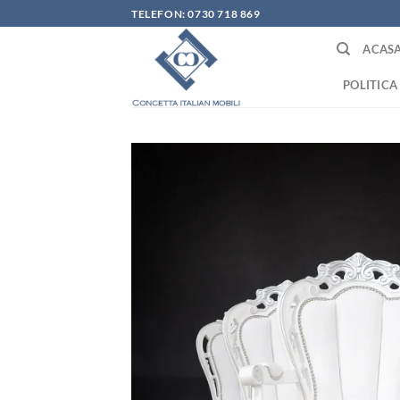
Skip
TELEFON: 0730 718 869
to
ACAS
content
POLITICA