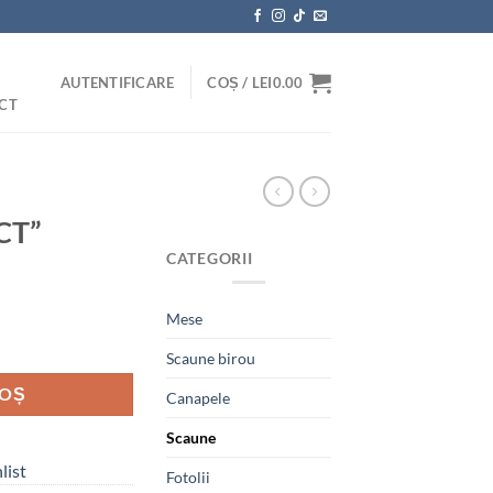
AUTENTIFICARE
COȘ /
LEI
0.00
CT
 CT”
CATEGORII
Mese
Scaune birou
COȘ
Canapele
Scaune
list
Fotolii