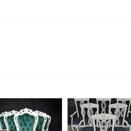
Add to
Add
wishlist
wish