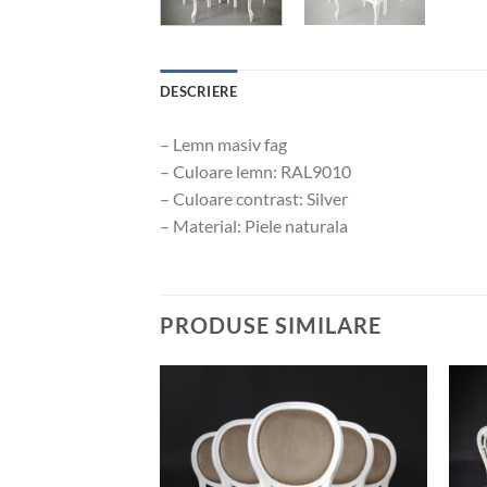
DESCRIERE
– Lemn masiv fag
– Culoare lemn: RAL9010
– Culoare contrast: Silver
– Material: Piele naturala
PRODUSE SIMILARE
Add to
Add to
wishlist
wishlist