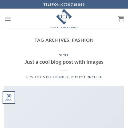
Skip
TELEFON: 0730 718 869
to
content
TAG ARCHIVES:
FASHION
STYLE
Just a cool blog post with Images
POSTED ON
DECEMBRIE 30, 2013
BY
CONCETTA
30
dec.