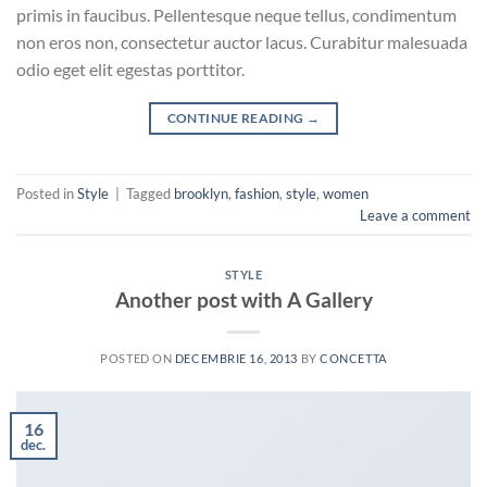
primis in faucibus. Pellentesque neque tellus, condimentum
non eros non, consectetur auctor lacus. Curabitur malesuada
odio eget elit egestas porttitor.
CONTINUE READING
→
Posted in
Style
|
Tagged
brooklyn
,
fashion
,
style
,
women
Leave a comment
STYLE
Another post with A Gallery
POSTED ON
DECEMBRIE 16, 2013
BY
CONCETTA
16
dec.