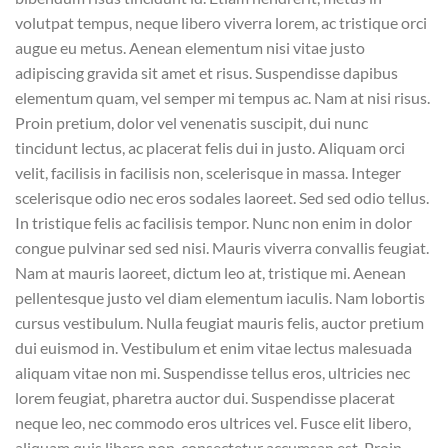
volutpat tempus, neque libero viverra lorem, ac tristique orci
augue eu metus. Aenean elementum nisi vitae justo
adipiscing gravida sit amet et risus. Suspendisse dapibus
elementum quam, vel semper mi tempus ac. Nam at nisi risus.
Proin pretium, dolor vel venenatis suscipit, dui nunc
tincidunt lectus, ac placerat felis dui in justo. Aliquam orci
velit, facilisis in facilisis non, scelerisque in massa. Integer
scelerisque odio nec eros sodales laoreet. Sed sed odio tellus.
In tristique felis ac facilisis tempor. Nunc non enim in dolor
congue pulvinar sed sed nisi. Mauris viverra convallis feugiat.
Nam at mauris laoreet, dictum leo at, tristique mi. Aenean
pellentesque justo vel diam elementum iaculis. Nam lobortis
cursus vestibulum. Nulla feugiat mauris felis, auctor pretium
dui euismod in. Vestibulum et enim vitae lectus malesuada
aliquam vitae non mi. Suspendisse tellus eros, ultricies nec
lorem feugiat, pharetra auctor dui. Suspendisse placerat
neque leo, nec commodo eros ultrices vel. Fusce elit libero,
aliquam quis libero non, consectetur accumsan est. Proin