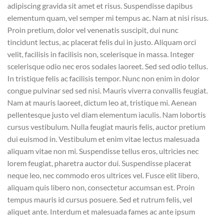
adipiscing gravida sit amet et risus. Suspendisse dapibus
elementum quam, vel semper mi tempus ac. Nam at nisi risus.
Proin pretium, dolor vel venenatis suscipit, dui nunc
tincidunt lectus, ac placerat felis dui in justo. Aliquam orci
velit, facilisis in facilisis non, scelerisque in massa. Integer
scelerisque odio nec eros sodales laoreet. Sed sed odio tellus.
In tristique felis ac facilisis tempor. Nunc non enim in dolor
congue pulvinar sed sed nisi. Mauris viverra convallis feugiat.
Nam at mauris laoreet, dictum leo at, tristique mi. Aenean
pellentesque justo vel diam elementum iaculis. Nam lobortis
cursus vestibulum. Nulla feugiat mauris felis, auctor pretium
dui euismod in. Vestibulum et enim vitae lectus malesuada
aliquam vitae non mi. Suspendisse tellus eros, ultricies nec
lorem feugiat, pharetra auctor dui. Suspendisse placerat
neque leo, nec commodo eros ultrices vel. Fusce elit libero,
aliquam quis libero non, consectetur accumsan est. Proin
tempus mauris id cursus posuere. Sed et rutrum felis, vel
aliquet ante. Interdum et malesuada fames ac ante ipsum